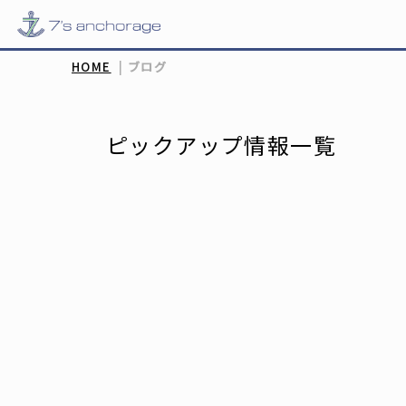
HOME
|
ブログ
ピックアップ情報一覧
[%new:new%] [%article_date_no
[!% if (image.url!="") { %]
[!% } %
[%title%]