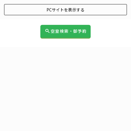
PCサイトを表示する
空室検索・御予約
HOME
|
ブログ
|
template.list
カテゴリー：プラン