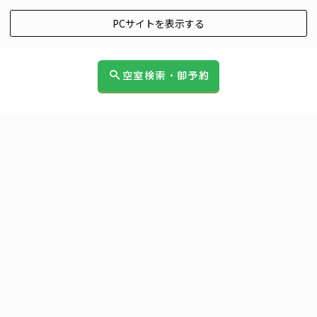
PCサイトを表示する
空室検索・御予約
イベント
[%article_list_start%]
[!% if (image.url!="") { %]
[!% } %]
[%article_date_notime_wa%]
[%title%]
[%lead%]