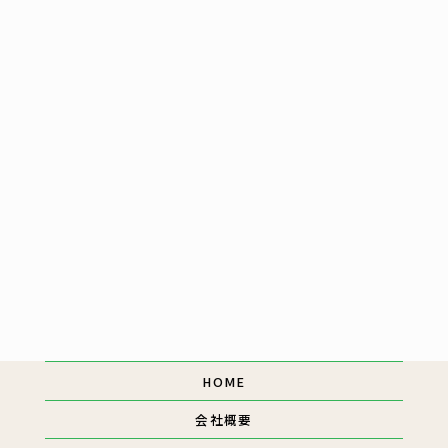
[%article_short_50%]
[%category%]
[%tags%]
[%navi-pagenation%]
ページトップへ
HOME
会社概要