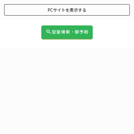
PCサイトを表示する
空室検索・御予約
HOME
|
セブンズ アンカレッジ能代 公式ブログ
|
template.detail
[%title%]
[%article_date_notime_wa%]
[%lead%]
[%list_start%]