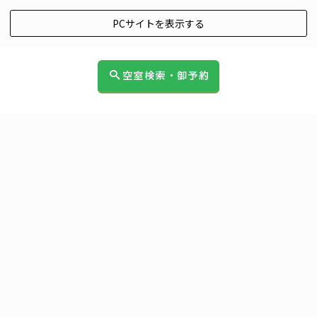
PCサイトを表示する
空室検索・御予約
HOME
|
セブンズ アンカレッジ能代 公式ブログ
|
template.detail
[%title%]
[%article_date_notime_wa%]
[%lead%]
[%list_start%]